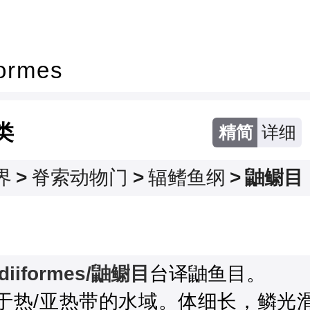
formes
类
精简
详细
界
>
脊索动物门
>
辐鳍鱼纲
>
鼬鳚目
diiformes/鼬鳚目
台译鼬鱼目。

于热/亚热带的水域。体细长，鳞光