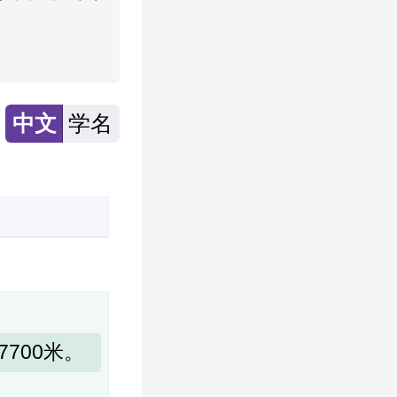
中文
学名
700米。