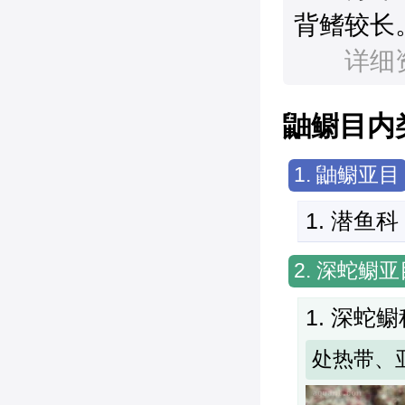
背鳍较长
　　详细
鼬鳚目内
1. 鼬鳚亚目
1. 潜鱼科
2. 深蛇鳚亚
1. 深蛇鳚
处热带、亚