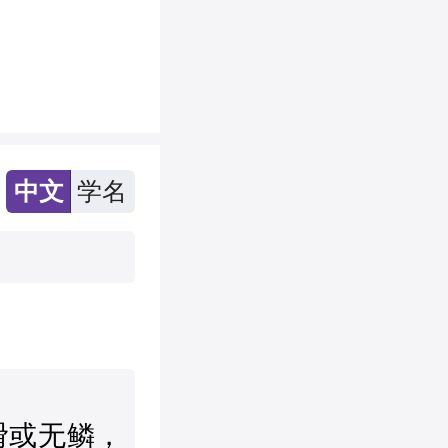
中文
学名
滑或无鳞，