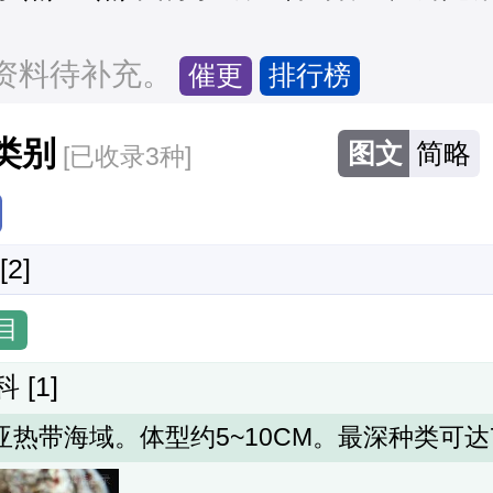
。
资料待补充。
催更
排行榜
类别
图文
简略
[已收录3种]
 [2]
目
科
 [1]
热带海域。体型约5~10CM。最深种类可达7