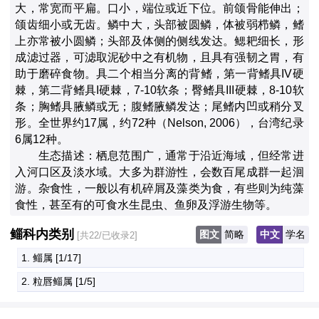
大，常宽而平扁。口小，端位或近下位。前颌骨能伸出；
颌齿细小或无齿。鳞中大，头部被圆鳞，体被弱栉鳞，鳍
上亦常被小圆鳞；头部及体侧的侧线发达。鳃耙细长，形
成滤过器，可滤取泥砂中之有机物，且具有强韧之胃，有
助于磨碎食物。具二个相当分离的背鳍，第一背鳍具IV硬
棘，第二背鳍具I硬棘，7-10软条；臀鳍具III硬棘，8-10软
条；胸鳍具腋鳞或无；腹鳍腋鳞发达；尾鳍内凹或稍分叉
形。全世界约17属，约72种（Nelson, 2006），台湾纪录
6属12种。

　　生态描述：栖息范围广，通常于沿近海域，但经常进
入河口区及淡水域。大多为群游性，会数百尾成群一起洄
游。杂食性，一般以有机碎屑及藻类为食，有些则为纯藻
食性，甚至有的可食水生昆虫、鱼卵及浮游生物等。
鲻科内类别
图文
简略
中文
学名
[共22/已收录2]
1. 鲻属
 [1/17]
2. 粒唇鲻属
 [1/5]