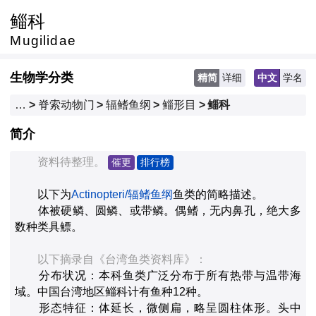
鲻科
Mugilidae
生物学分类
精简
详细
中文
学名
…
>
脊索动物门
>
辐鳍鱼纲
>
鲻形目
>
鲻科
简介
　　资料待整理。
催更
排行榜
　　以下为
Actinopteri/辐鳍鱼纲
鱼类的简略描述。

　　体被硬鳞、圆鳞、或带鳞。偶鳍，无内鼻孔，绝大多
数种类具鳔。
　　以下摘录自《台湾鱼类资料库》：
　　分布状况：本科鱼类广泛分布于所有热带与温带海
域。中国台湾地区鲻科计有鱼种12种。

　　形态特征：体延长，微侧扁，略呈圆柱体形。头中