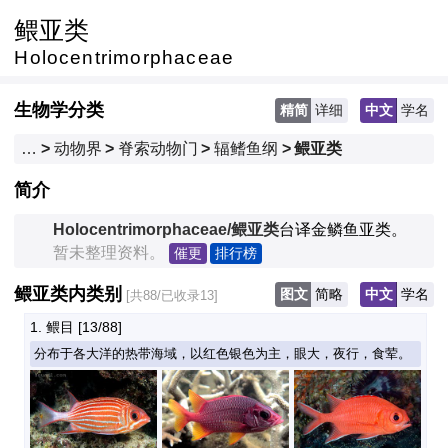
鳂亚类
Holocentrimorphaceae
生物学分类
精简
详细
中文
学名
…
>
动物界
>
脊索动物门
>
辐鳍鱼纲
>
鳂亚类
简介
Holocentrimorphaceae/鳂亚类
台译金鳞鱼亚类。
　　暂未整理资料。
催更
排行榜
鳂亚类内类别
图文
简略
中文
学名
[共88/已收录13]
1. 鳂目
 [13/88]
分布于各大洋的热带海域，以红色银色为主，眼大，夜行，食荤。