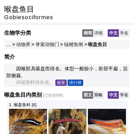
喉盘鱼目
Gobiesociformes
生物学分类
精简
详细
中文
学名
…
>
动物界
>
脊索动物门
>
辐鳍鱼纲
>
喉盘鱼目
简介
　　因喉部具吸盘而得名。体型一般较小，前部平扁，后
部侧扁。
　　详细资料待补充。
催更
排行榜
喉盘鱼目内类别
图文
简略
中文
学名
[已收录6种]
1. 喉盘鱼科
 [6]