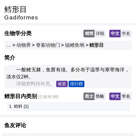
鳕形目
Gadiformes
生物学分类
精简
详细
中文
学名
…
>
动物界
>
脊索动物门
>
辐鳍鱼纲
>
鳕形目
简介
　　一般鳍无棘，鱼唇有须。多分布于温带与寒带海洋，
淡水仅2种。
　　详细资料待补充。
催更
排行榜
鳕形目内类别
图文
简略
中文
学名
[已收录1种]
1. 鳕科
 [1]
鱼友评论