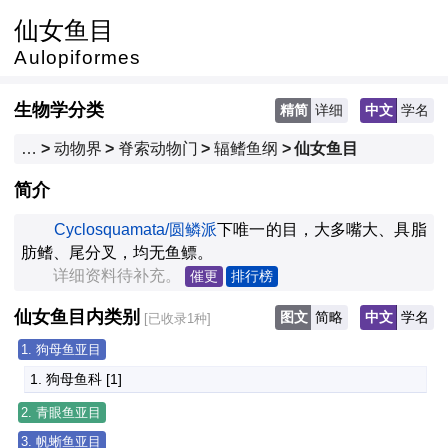
仙女鱼目
Aulopiformes
生物学分类
精简
详细
中文
学名
…
>
动物界
>
脊索动物门
>
辐鳍鱼纲
>
仙女鱼目
简介
Cyclosquamata/圆鳞派
下唯一的目，大多嘴大、具脂
肪鳍、尾分叉，均无鱼鳔。
　　详细资料待补充。
催更
排行榜
仙女鱼目内类别
图文
简略
中文
学名
[已收录1种]
1. 狗母鱼亚目
1. 狗母鱼科
 [1]
2. 青眼鱼亚目
1. PLACEHOLDER-青眼鱼亚目
 [0]
3. 帆蜥鱼亚目