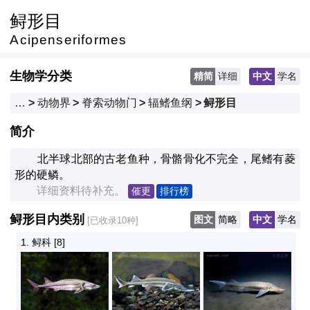
鲟形目
Acipenseriformes
生物学分类
精简
详细
中文
学名
…
>
动物界
>
脊索动物门
>
辐鳍鱼纲
>
鲟形目
简介
　　北半球北部的古老鱼种，骨骼骨化不完全，尾鳍有菱
形的硬鳞。
　　详细资料待补充。
催更
排行榜
鲟形目内类别
图文
简略
中文
学名
[已收录10种]
1. 鲟科
 [8]